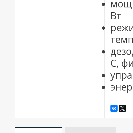
мощн
Вт
режи
темп
дезо
С, ф
упра
энер